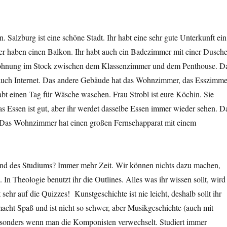
 Salzburg ist eine schöne Stadt. Ihr habt eine sehr gute Unterkunft ein
er haben einen Balkon. Ihr habt auch ein Badezimmer mit einer Dusch
ohnung im Stock zwischen dem Klassenzimmer und dem Penthouse. D
auch Internet. Das andere Gebäude hat das Wohnzimmer, das Esszimme
t einen Tag für Wäsche waschen. Frau Strobl ist eure Köchin. Sie
s Essen ist gut, aber ihr werdet dasselbe Essen immer wieder sehen. D
. Das Wohnzimmer hat einen großen Fernsehapparat mit einem
rend des Studiums? Immer mehr Zeit. Wir können nichts dazu machen,
 In Theologie benutzt ihr die Outlines. Alles was ihr wissen sollt, wird
t sehr auf die Quizzes! Kunstgeschichte ist nie leicht, deshalb sollt ihr
acht Spaß und ist nicht so schwer, aber Musikgeschichte (auch mit
 besonders wenn man die Komponisten verwechselt. Studiert immer