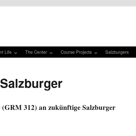
t Life
The Center
Course Projects
Salzburgers
 Salzburger
hr (GRM 312) an zukünftige Salzburger