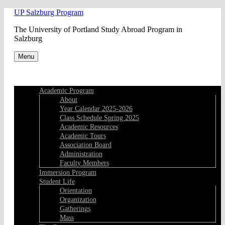
Skip
UP Salzburg Program
to
The University of Portland Study Abroad Program in
content
Salzburg
Menu
Academic Program
About
Year Calendar 2025-2026
Class Schedule Spring 2025
Academic Resources
Academic Tours
Association Board
Administration
Faculty Members
Immersion Program
Student Life
Orientation
Organization
Gatherings
Mass