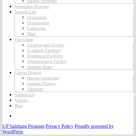
Faculty Members
Immersion Program
Student Life
Orientation
Organization
Gatherings
Mass
The Center
Location and Vicinity
Academic Facilities
Residential Facilities
Administrative Facility
Outdoor Space
Course Projects
Human Geography
German Projects
Theology
Salzburgers
Visitors
Blog
Facebook
UP Salzburg Program
Privacy Policy
Proudly powered by
WordPress