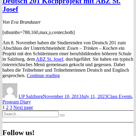
Deutsch 201 Kochprojekt mit ABZ St.
Josef
Von Eva Brandauer
[sthumbs=788,160,max,y,center,both]
Am 8. November haben die Studierenden von Deutsch 201 zum
Abschluss der Unterrichtseinheit:
Essen – Trinken – Kochen
ein
Projekt mit den Schülerinnen einer berufsbildenden höheren Schule
in Salzburg, dem
ABZ St. Josef
, durchgeführt. Sie haben ein typisch
österreichisches Menü gemeinsam gekocht und gegessen. Dabei
haben die Teilnehmer und Teilnehmerinnen Deutsch und Englisch
“Deutsch
gesprochen.
Continue reading
201
Author
Posted
Categories
Kochprojekt
on
mit
UP Salzburg
November 10, 2013
July 11, 2023
Class Events
,
ABZ
Program Diary
St.
Posts
Page
Page
Page
1
2
3
Next page
Josef”
Search
pagination
Search
for:
Follow us!