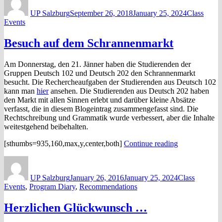
Field
on
UP Salzburg
Trip
September 26, 2018
January 25, 2024
Class
Events
to
the
Marble
Besuch auf dem Schrannenmarkt
Quarry
in
Am Donnerstag, den 21. Jänner haben die Studierenden der
Adnet”
Gruppen Deutsch 102 und Deutsch 202 den Schrannenmarkt
besucht. Die Rechercheaufgaben der Studierenden aus Deutsch 102
kann man
hier
ansehen. Die Studierenden aus Deutsch 202 haben
den Markt mit allen Sinnen erlebt und darüber kleine Absätze
verfasst, die in diesem Blogeintrag zusammengefasst sind. Die
Rechtschreibung und Grammatik wurde verbessert, aber die Inhalte
weitestgehend beibehalten.
“Besuch
[sthumbs=935,160,max,y,center,both]
Continue reading
auf
Author
Posted
Categories
dem
on
Schrannenmar
UP Salzburg
January 26, 2016
January 25, 2024
Class
Events
,
Program Diary
,
Recommendations
Herzlichen Glückwunsch …