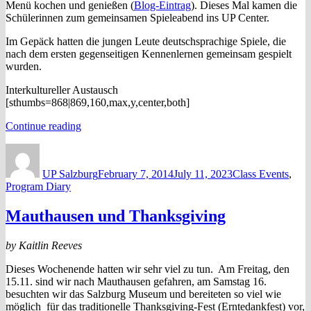
Menü kochen und genießen (
Blog-Eintrag
). Dieses Mal kamen die
Schülerinnen zum gemeinsamen Spieleabend ins UP Center.
Im Gepäck hatten die jungen Leute deutschsprachige Spiele, die
nach dem ersten gegenseitigen Kennenlernen gemeinsam gespielt
wurden.
Interkultureller Austausch
[sthumbs=868|869,160,max,y,center,both]
“Spieleabend
Continue reading
mit
Author
Posted
Categories
Schülerinnen
on
des
UP Salzburg
February 7, 2014
July 11, 2023
Class Events
,
ABZ
Program Diary
St.
Josef”
Mauthausen und Thanksgiving
by Kaitlin Reeves
Dieses Wochenende hatten wir sehr viel zu tun. Am Freitag, den
15.11. sind wir nach Mauthausen gefahren, am Samstag 16.
besuchten wir das Salzburg Museum und bereiteten so viel wie
möglich für das traditionelle Thanksgiving-Fest (Erntedankfest) vor,