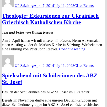
on
Evangelisc
UP Salzburg
April 7, 2014
July 11, 2023
Class Events
Christuskir
Theologie: Exkursionen zur Ukrainisch
Griechisch Katholischen Kirche
Text und Fotos von Kaitlin Reeves
Am 2. April hatten wir mit unserem Professor, Herrn Außermaier,
einen Ausflug zu der St. Markus Kirche in Salzburg. Wir bekamen
“Theologie:
eine Führung von Pater John Reeves,
Continue reading
Exkursionen
Author
Posted
Categories
zur
on
Ukrainisch
UP Salzburg
April 2, 2014
July 11, 2023
Class Events
Griechisch
Katholischen
Spieleabend mit Schülerinnen des ABZ
Kirche”
St. Josef
Besuch der Schülerinnen des ABZ St. Josef im UP Center.
Bereits im November durfte eine unserer Deutsch-Gruppen mit
dieser Schülerinnengruppe im ABZ St. Josef ein österreichisches