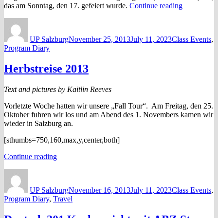
“Mauthaus
das am Sonntag, den 17. gefeiert wurde.
Continue reading
und
Author
Posted
Categories
Thanksgivi
on
UP Salzburg
November 25, 2013
July 11, 2023
Class Events
,
Program Diary
Herbstreise 2013
Text and pictures by Kaitlin Reeves
Vorletzte Woche hatten wir unsere „Fall Tour“. Am Freitag, den 25.
Oktober fuhren wir los und am Abend des 1. Novembers kamen wir
wieder in Salzburg an.
[sthumbs=750,160,max,y,center,both]
“Herbstreise
Continue reading
2013”
Author
Posted
Categories
on
UP Salzburg
November 16, 2013
July 11, 2023
Class Events
,
Program Diary
,
Travel