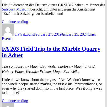
Die Studierenden des Deutschkurses GRM 312 haben im Jänner das
Salzburg
Museum
besucht, um unter anderem die Ausstellung
“Erzähl mir Salzburg” zu bearbeiten und
“Deutsch
Continue reading
Author
312
Posted
Categories
Im
on
UP Salzburg
Salzburg
February 27, 2019
January 25, 2024
Class
Events
Museum”
FA 203 Field Trip to the Marble Quarry
in Adnet
a
a
Text composed by Mag.
Eva Weiler, photos by Mag.
Ingrid
a
Hubner-Ebner, Veronika Prömer, Mag.
Eva Weiler
Little do we know about the origins of Art. We don’t know when
and where people started making the first visual representations, or
even why they started doing so in the first place. Was it only a way
to kill time?
“FA
Continue reading
Author
203
Posted
Categories