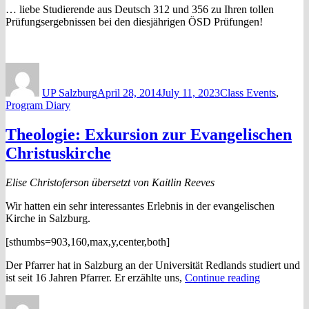
… liebe Studierende aus Deutsch 312 und 356 zu Ihren tollen
Prüfungsergebnissen bei den diesjährigen ÖSD Prüfungen!
Author
Posted
Categories
on
UP Salzburg
April 28, 2014
July 11, 2023
Class Events
,
Program Diary
Theologie: Exkursion zur Evangelischen
Christuskirche
Elise Christoferson übersetzt von Kaitlin Reeves
Wir hatten ein sehr interessantes Erlebnis in der evangelischen
Kirche in Salzburg.
[sthumbs=903,160,max,y,center,both]
Der Pfarrer hat in Salzburg an der Universität Redlands studiert und
“Theologie
ist seit 16 Jahren Pfarrer. Er erzählte uns,
Continue reading
Exkursion
Author
Posted
Categories
zur