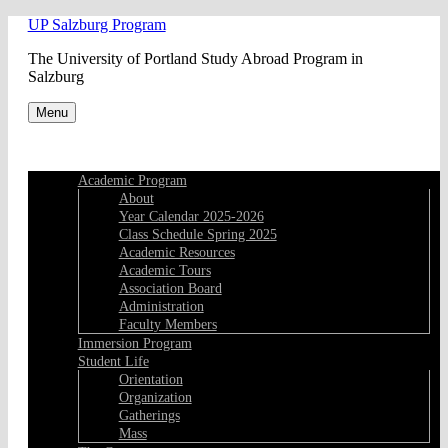
Skip
UP Salzburg Program
to
The University of Portland Study Abroad Program in
content
Salzburg
Menu
Academic Program
About
Year Calendar 2025-2026
Class Schedule Spring 2025
Academic Resources
Academic Tours
Association Board
Administration
Faculty Members
Immersion Program
Student Life
Orientation
Organization
Gatherings
Mass